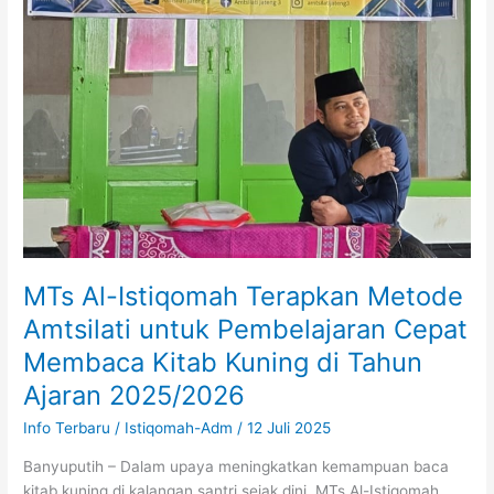
Cepat
Membaca
Kitab
Kuning
di
Tahun
Ajaran
2025/2026
MTs Al-Istiqomah Terapkan Metode
Amtsilati untuk Pembelajaran Cepat
Membaca Kitab Kuning di Tahun
Ajaran 2025/2026
Info Terbaru
/
Istiqomah-Adm
/
12 Juli 2025
Banyuputih – Dalam upaya meningkatkan kemampuan baca
kitab kuning di kalangan santri sejak dini, MTs Al-Istiqomah