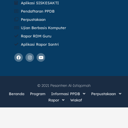
Aplikasi SISKESAKTI
Pendaftaran PPDB
Perpustakaan
Ujian Berbasis Komputer
Rapor RDM Guru
Aplikasi Rapor Santri
F
I
Y
a
n
o
c
s
u
e
t
t
b
a
u
o
g
b
o
r
e
k
a
© 2021 Pesantren Al-Istiqomah
m
Beranda
Program
Informasi PPDB
Perpustakaan
Rapor
Wakaf