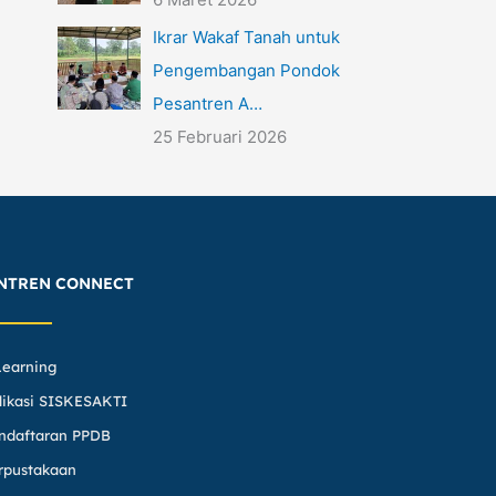
Ikrar Wakaf Tanah untuk
Pengembangan Pondok
Pesantren A…
25 Februari 2026
NTREN CONNECT
Learning
likasi SISKESAKTI
ndaftaran PPDB
rpustakaan