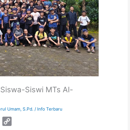
 Siswa-Siswi MTs Al-
rul Umam, S.Pd.
/
Info Terbaru
Pi
C