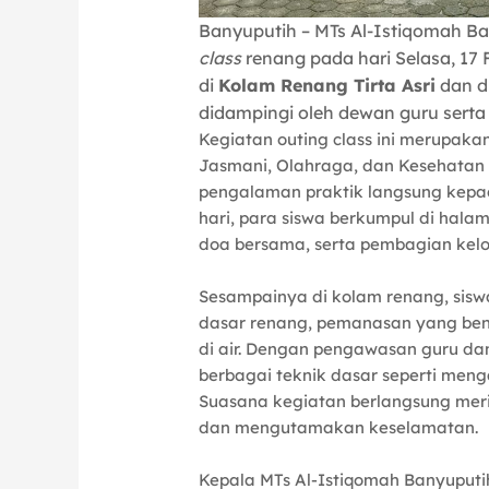
Banyuputih – MTs Al-Istiqomah B
class
renang pada hari Selasa, 17 
di
Kolam Renang Tirta Asri
dan di
didampingi oleh dewan guru serta 
Kegiatan outing class ini merupaka
Jasmani, Olahraga, dan Kesehatan
pengalaman praktik langsung kepad
hari, para siswa berkumpul di ha
doa bersama, serta pembagian kelo
Sesampainya di kolam renang, sis
dasar renang, pemanasan yang ben
di air. Dengan pengawasan guru da
berbagai teknik dasar seperti men
Suasana kegiatan berlangsung meri
dan mengutamakan keselamatan.
Kepala MTs Al-Istiqomah Banyuput