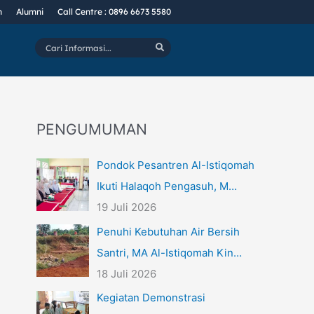
n
Alumni
Call Centre : 0896 6673 5580
Cari
Informasi...
PENGUMUMAN
Pondok Pesantren Al-Istiqomah
Ikuti Halaqoh Pengasuh, M…
19 Juli 2026
Penuhi Kebutuhan Air Bersih
Santri, MA Al-Istiqomah Kin…
18 Juli 2026
Kegiatan Demonstrasi