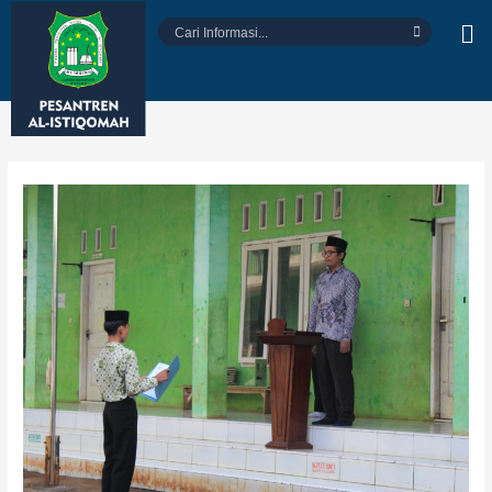
Lewati
Cari
ke
Informasi...
konten