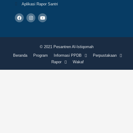
Aplikasi Rapor Santri
F
I
Y
a
n
o
c
s
u
e
t
t
b
a
u
o
g
b
o
r
e
k
a
© 2021 Pesantren Al-Istiqomah
m
Beranda
Program
Informasi PPDB
Perpustakaan
Rapor
Wakaf