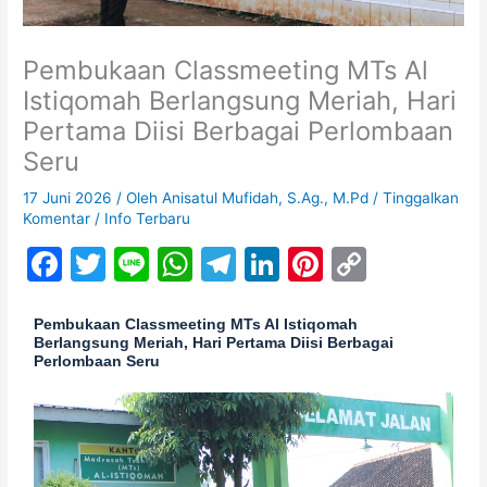
Pembukaan Classmeeting MTs Al
Istiqomah Berlangsung Meriah, Hari
Pertama Diisi Berbagai Perlombaan
Seru
17 Juni 2026
/ Oleh
Anisatul Mufidah, S.Ag., M.Pd
/
Tinggalkan
Komentar
/
Info Terbaru
F
T
Li
W
T
Li
Pi
C
a
w
n
h
el
n
nt
o
c
itt
e
at
e
k
er
p
Pembukaan Classmeeting MTs Al Istiqomah
Berlangsung Meriah, Hari Pertama Diisi Berbagai
e
er
s
gr
e
e
y
Perlombaan Seru
b
A
a
dI
st
Li
o
p
m
n
n
o
p
k