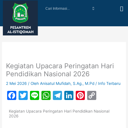
Lewati
Cari
ke
Informasi...
konten
Kegiatan Upacara Peringatan Hari
Pendidikan Nasional 2026
2 Mei 2026
/ Oleh
Anisatul Mufidah, S.Ag., M.Pd
/
Info Terbaru
F
T
Li
W
T
Li
Pi
C
a
w
n
h
el
n
nt
o
c
itt
e
at
e
k
er
p
Kegiatan Upacara Peringatan Hari Pendidikan Nasional
2026
e
er
s
gr
e
e
y