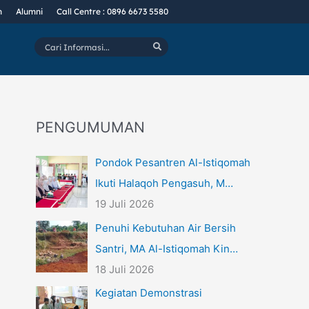
n
Alumni
Call Centre : 0896 6673 5580
Cari
Informasi...
PENGUMUMAN
Pondok Pesantren Al-Istiqomah
Ikuti Halaqoh Pengasuh, M…
19 Juli 2026
Penuhi Kebutuhan Air Bersih
Santri, MA Al-Istiqomah Kin…
18 Juli 2026
Kegiatan Demonstrasi