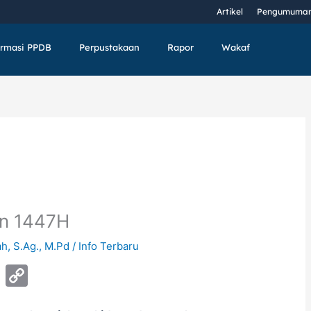
Artikel
Pengumuma
ormasi PPDB
Perpustakaan
Rapor
Wakaf
n 1447H
ah, S.Ag., M.Pd
/
Info Terbaru
Pi
C
nt
o