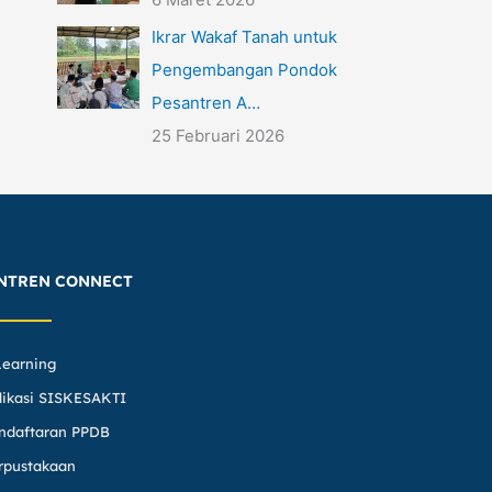
Ikrar Wakaf Tanah untuk
Pengembangan Pondok
Pesantren A…
25 Februari 2026
NTREN CONNECT
Learning
likasi SISKESAKTI
ndaftaran PPDB
rpustakaan