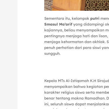
Sementara itu, kelompok
putri
mend
Smasul Ma’arif
yang didampingi ol
kajiannya, beliau menyampaikan 
pentingnya menjaga hati dan lisan
menjaga kehormatan dan akhlak. Su
penuh perhatian dari para siswi ya
sungguh.
Kepala MTs Al-Istiqomah K.H Sirojud
menyampaikan bahwa kegiatan pem
karakter religius siswa serta me
benar tentang makna Ramadhan. Di
ini, seluruh siswa dapat menjalan