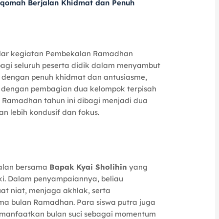
er
p
iqomah Berjalan Khidmat dan Penuh
e
y
st
Li
n
lar kegiatan Pembekalan Ramadhan
k
 bagi seluruh peserta didik dalam menyambut
ng dengan penuh khidmat dan antusiasme,
iswi dengan pembagian dua kelompok terpisah
Ramadhan tahun ini dibagi menjadi dua
 lebih kondusif dan fokus.
alan bersama
Bapak Kyai Sholihin
yang
aki. Dalam penyampaiannya, beliau
 niat, menjaga akhlak, serta
ma bulan Ramadhan. Para siswa putra juga
emanfaatkan bulan suci sebagai momentum