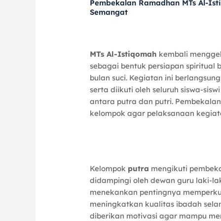
c
itt
e
at
e
k
Pembekalan Ramadhan MTs Al-Ist
Semangat
e
er
s
gr
e
b
A
a
dI
o
p
m
n
MTs Al-Istiqomah
kembali mengge
o
p
sebagai bentuk persiapan spiritual
bulan suci. Kegiatan ini berlangsu
k
serta diikuti oleh seluruh siswa-s
antara putra dan putri.
Pembekalan 
kelompok agar pelaksanaan kegiatan
Kelompok
putra
mengikuti pembek
didampingi oleh dewan guru laki-l
menekankan pentingnya memperkuat
meningkatkan kualitas ibadah sela
diberikan motivasi agar mampu m