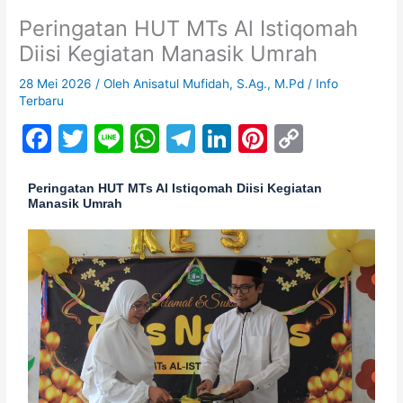
Peringatan HUT MTs Al Istiqomah
Diisi Kegiatan Manasik Umrah
28 Mei 2026
/ Oleh
Anisatul Mufidah, S.Ag., M.Pd
/
Info
Terbaru
F
T
Li
W
T
Li
Pi
C
a
w
n
h
el
n
nt
o
c
itt
e
at
e
k
er
p
Peringatan HUT MTs Al Istiqomah Diisi Kegiatan
Manasik Umrah
e
er
s
gr
e
e
y
b
A
a
dI
st
Li
o
p
m
n
n
o
p
k
k