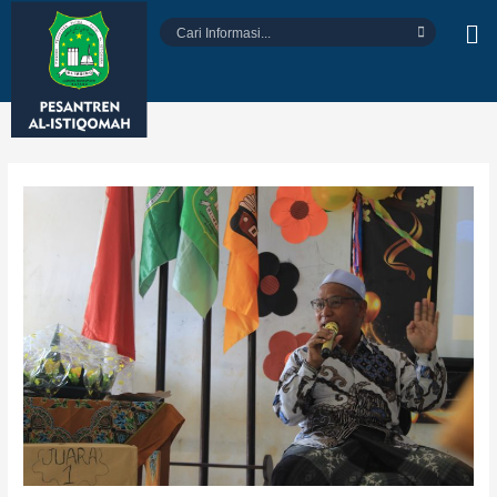
Lewati
Cari
ke
Informasi...
konten