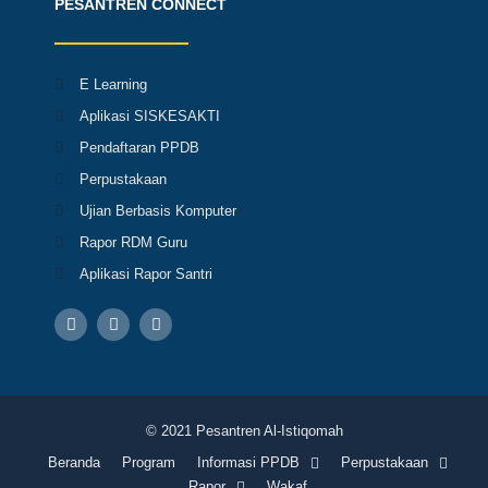
PESANTREN CONNECT
E Learning
Aplikasi SISKESAKTI
Pendaftaran PPDB
Perpustakaan
Ujian Berbasis Komputer
Rapor RDM Guru
Aplikasi Rapor Santri
F
I
Y
a
n
o
c
s
u
e
t
t
b
a
u
o
g
b
o
r
e
k
a
© 2021 Pesantren Al-Istiqomah
m
Beranda
Program
Informasi PPDB
Perpustakaan
Rapor
Wakaf