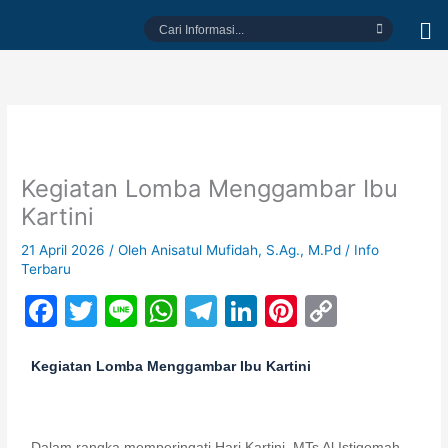
Lewati
Cari
ke
Informasi...
konten
Kegiatan Lomba Menggambar Ibu
Kartini
21 April 2026
/ Oleh
Anisatul Mufidah, S.Ag., M.Pd
/
Info
Terbaru
F
T
Li
W
T
Li
Pi
C
a
w
n
h
el
n
nt
o
c
itt
e
at
e
k
er
p
Kegiatan Lomba Menggambar Ibu Kartini
e
er
s
gr
e
e
y
b
A
a
dI
st
Li
Dalam rangka memperingati
Hari Kartini
, MTs Al Istiqomah