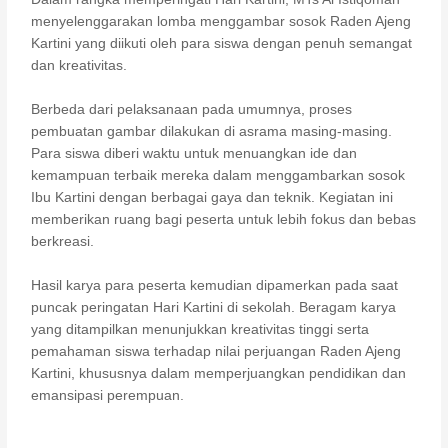
o
p
m
n
n
menyelenggarakan lomba menggambar sosok
Raden Ajeng
o
p
k
Kartini
yang diikuti oleh para siswa dengan penuh semangat
dan kreativitas.
k
Berbeda dari pelaksanaan pada umumnya, proses
pembuatan gambar dilakukan di asrama masing-masing.
Para siswa diberi waktu untuk menuangkan ide dan
kemampuan terbaik mereka dalam menggambarkan sosok
Ibu Kartini dengan berbagai gaya dan teknik. Kegiatan ini
memberikan ruang bagi peserta untuk lebih fokus dan bebas
berkreasi.
Hasil karya para peserta kemudian dipamerkan pada saat
puncak peringatan Hari Kartini di sekolah. Beragam karya
yang ditampilkan menunjukkan kreativitas tinggi serta
pemahaman siswa terhadap nilai perjuangan
Raden Ajeng
Kartini
, khususnya dalam memperjuangkan pendidikan dan
emansipasi perempuan.