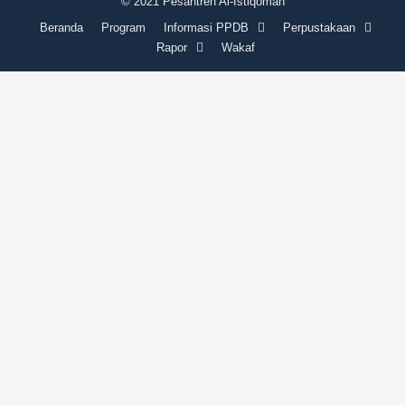
k
a
© 2021 Pesantren Al-Istiqomah
m
Beranda
Program
Informasi PPDB
Perpustakaan
Rapor
Wakaf