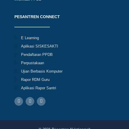
PESANTREN CONNECT
E Learning
Aplikasi SISKESAKTI
Pendaftaran PPDB
Perpustakaan
Ujian Berbasis Komputer
Rapor RDM Guru
Aplikasi Rapor Santri
F
I
Y
a
n
o
c
s
u
e
t
t
b
a
u
o
g
b
o
r
e