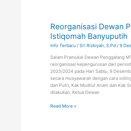
Reorganisasi
Dewan
Reorganisasi Dewan P
Penggalang
MTs
Istiqomah Banyuputih
Al-
Info Terbaru
/
Sri Rizkiyah, S.Pd
/
9 De
Istiqomah
Banyuputih
Salam Pramuka! Dewan Penggalang MTs
reorganisasi kepengurusan dari period
2023/2024 pada Hari Sabtu, 9 Desemb
secara musyawarah dengan cara voting
dan Putri, Kak Mudliul Anam dan Kak S
dilakukan, Ketua Dewan
Read More »