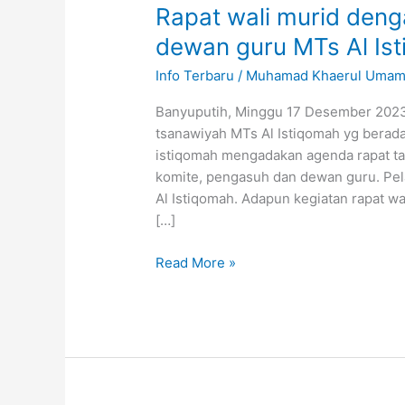
Rapat wali murid den
dewan guru MTs Al Is
Info Terbaru
/
Muhamad Khaerul Umam,
Banyuputih, Minggu 17 Desember 2023
tsanawiyah MTs Al Istiqomah yg berad
istiqomah mengadakan agenda rapat ta
komite, pengasuh dan dewan guru. Pel
Al Istiqomah. Adapun kegiatan rapat wal
[…]
Read More »