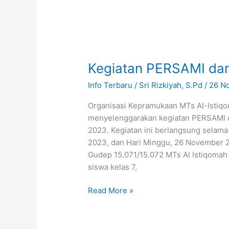
Kegiatan
PERSAMI
Kegiatan PERSAMI dan
dan
Penerimaan
Info Terbaru
/
Sri Rizkiyah, S.Pd
/
26 N
Galang
Baru
Organisasi Kepramukaan MTs Al-Istiqo
menyelenggarakan kegiatan PERSAMI d
2023. Kegiatan ini berlangsung selama 
2023, dan Hari Minggu, 26 November 2
Gudep 15.071/15.072 MTs Al Istiqomah B
siswa kelas 7,
Read More »