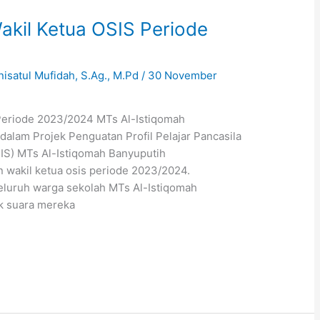
akil Ketua OSIS Periode
nisatul Mufidah, S.Ag., M.Pd
/
30 November
 Periode 2023/2024 MTs Al-Istiqomah
alam Projek Penguatan Profil Pelajar Pancasila
SIS) MTs Al-Istiqomah Banyuputih
 wakil ketua osis periode 2023/2024.
seluruh warga sekolah MTs Al-Istiqomah
k suara mereka