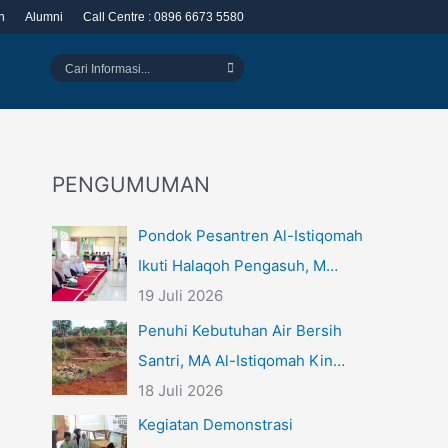
n
Alumni
Call Centre : 0896 6673 5580
Cari
Informasi...
PENGUMUMAN
Pondok Pesantren Al-Istiqomah
Ikuti Halaqoh Pengasuh, M…
19 Juli 2026
Penuhi Kebutuhan Air Bersih
Santri, MA Al-Istiqomah Kin…
18 Juli 2026
Kegiatan Demonstrasi