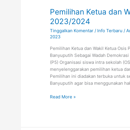
Ketua
Pemilihan Ketua dan W
dan
Wakil
2023/2024
Ketua
Tinggalkan Komentar
/
Info Terbaru
/
A
OSIS
2023
Periode
2023/2024
Pemilihan Ketua dan Wakil Ketua Osis
Banyuputih Sebagai Wadah Demokrasi d
(P5) Organisasi siswa intra sekolah (O
menyelenggarakan pemilihan ketua dan
Pemilihan ini diadakan terbuka untuk 
Banyuputih agar bisa menggunakan ha
Read More »