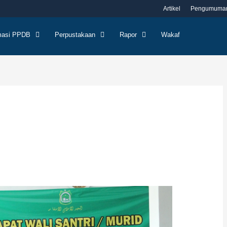
Artikel
Pengumuma
masi PPDB
Perpustakaan
Rapor
Wakaf