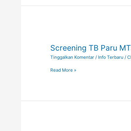
Screening
TB
Screening TB Paru MT
Paru
MTs
Tinggalkan Komentar
/
Info Terbaru
/
C
Al-
Istiqomah
Read More »
Tahun
2023
Pemilihan