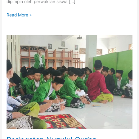
dipimpin oleh perwakilan siswa […]
Read More »
Peringatan
Nuzulul
Qur’an
(Menambah
kecintaan
kepada
al-
qur’an)