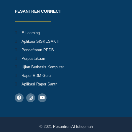
PESANTREN CONNECT
E Learning
Aplikasi SISKESAKTI
Pendaftaran PPDB
Perpustakaan
Ujian Berbasis Komputer
Rapor RDM Guru
Aplikasi Rapor Santri
F
I
Y
a
n
o
c
s
u
e
t
t
b
a
u
o
g
b
o
r
e
k
a
© 2021 Pesantren Al-Istiqomah
m