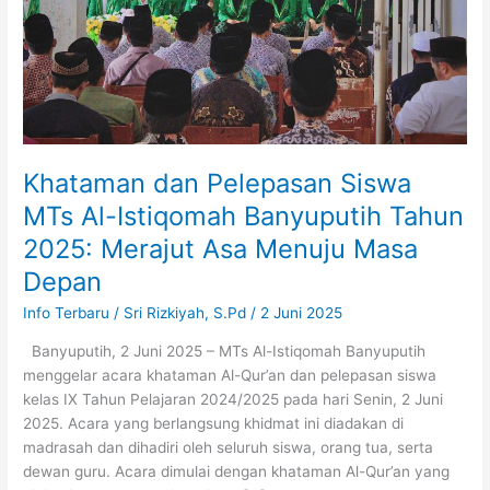
Tahun
2025:
Merajut
Asa
Menuju
Masa
Depan
Khataman dan Pelepasan Siswa
MTs Al-Istiqomah Banyuputih Tahun
2025: Merajut Asa Menuju Masa
Depan
Info Terbaru
/
Sri Rizkiyah, S.Pd
/
2 Juni 2025
Banyuputih, 2 Juni 2025 – MTs Al-Istiqomah Banyuputih
menggelar acara khataman Al-Qur’an dan pelepasan siswa
kelas IX Tahun Pelajaran 2024/2025 pada hari Senin, 2 Juni
2025. Acara yang berlangsung khidmat ini diadakan di
madrasah dan dihadiri oleh seluruh siswa, orang tua, serta
dewan guru. Acara dimulai dengan khataman Al-Qur’an yang