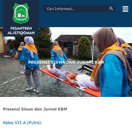
Lewati
Cari
ke
Informasi...
konten
PRESENSI SISWA DAN JURNAL KBM
Presensi Siswa dan Jurnal
KBM
Kelas VII A (Putra)