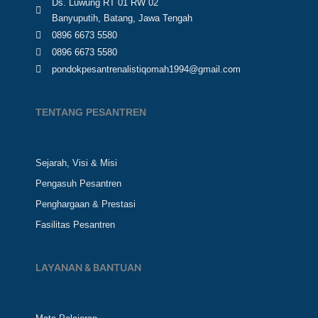
Ds. Luwung RT 01 RW 02
Banyuputih, Batang, Jawa Tengah
0896 6673 5580
0896 6673 5580
pondokpesantrenalistiqomah1994@gmail.com
TENTANG PESANTREN
Sejarah, Visi & Misi
Pengasuh Pesantren
Penghargaan & Prestasi
Fasilitas Pesantren
LAYANAN & BANTUAN