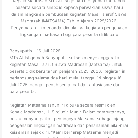
Kepala Madrasah MTs Al-Istiqomah menyematkan tanda
e
er
s
gr
e
e
y
peserta secara simbolis kepada perwakilan siswa baru
dalam rangkaian pembukaan kegiatan Masa Ta'aruf Siswa
b
A
a
dI
st
Li
Madrasah (MATSAMA) Tahun Ajaran 2025/2026.
o
p
m
n
n
Penyematan ini menandai dimulainya kegiatan pengenalan
lingkungan madrasah bagi para peserta didik baru
o
p
k
k
Banyuputih – 16 Juli 2025
MTs Al-Istiqomah Banyuputih sukses menyelenggarakan
kegiatan Masa Ta’aruf Siswa Madrasah (Matsama) untuk
peserta didik baru tahun pelajaran 2025–2026. Kegiatan ini
berlangsung selama tiga hari, mulai tanggal 14 hingga 16
Juli 2025, dengan penuh semangat dan antusiasme dari
para peserta.
Kegiatan Matsama tahun ini dibuka secara resmi oleh
Kepala Madrasah, H. Sirojudin Munir. Dalam sambutannya,
beliau menyampaikan pentingnya Matsama sebagai ajang
pengenalan lingkungan madrasah dan penanaman nilai-nilai
keislaman sejak dini. “Kami berharap Matsama menjadi