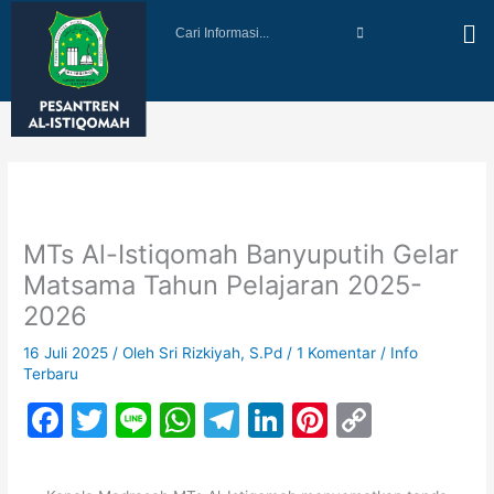
Lewati
Cari
ke
Informasi...
konten
MTs Al-Istiqomah Banyuputih Gelar
Matsama Tahun Pelajaran 2025-
2026
16 Juli 2025
/ Oleh
Sri Rizkiyah, S.Pd
/
1 Komentar
/
Info
Terbaru
F
T
Li
W
T
Li
Pi
C
a
w
n
h
el
n
nt
o
c
itt
e
at
e
k
er
p