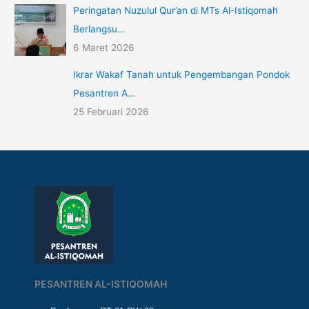
Peringatan Nuzulul Qur’an di MTs Al-Istiqomah
Berlangsu…
6 Maret 2026
Ikrar Wakaf Tanah untuk Pengembangan Pondok
Pesantren A…
25 Februari 2026
PESANTREN AL-ISTIQOMAH