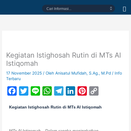
Lewati
Cari
ke
Informasi...
konten
Kegiatan Istighosah Rutin di MTs Al
Istiqomah
17 November 2025
/ Oleh
Anisatul Mufidah, S.Ag., M.Pd
/
Info
Terbaru
F
T
Li
W
T
Li
Pi
C
a
w
n
h
el
n
nt
o
c
itt
e
at
e
k
er
p
Kegiatan Istighosah Rutin di MTs Al Istiqomah
e
er
s
gr
e
e
y
b
A
a
dI
st
Li
MTs Al Istiqomah –
Dalam rangka meningkatkan