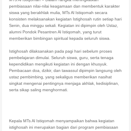
o
p
m
n
n
pembiasaan nilai-nilai keagamaan dan membentuk karakter
o
p
k
siswa yang berakhlak mulia, MTs Al Istiqomah secara
konsisten melaksanakan kegiatan Istighosah rutin setiap hari
k
Senin, dua minggu sekali. Kegiatan ini dipimpin oleh Ustaz,
alumni Pondok Pesantren Al Istiqomah, yang turut
memberikan bimbingan spiritual kepada seluruh siswa.
Istighosah dilaksanakan pada pagi hari sebelum proses
pembelajaran dimulai. Seluruh siswa, guru, serta tenaga
kependidikan mengikuti kegiatan ini dengan khusyuk.
Pembacaan doa, dzikir, dan tawassul dipimpin langsung oleh
ustaz pembimbing, yang sekaligus memberikan nasihat
singkat mengenai pentingnya menjaga akhlak, kedisiplinan,
serta sikap saling menghormati.
Kepala MTs Al Istiqomah menyampaikan bahwa kegiatan
istighosah ini merupakan bagian dari program pembiasaan